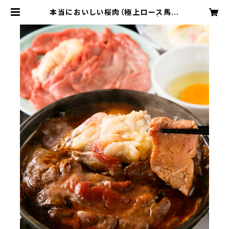
本当においしい桜肉（極上ロース馬肉
60ｇ＋脂身20g、割り下つき） | 桜な
べ中江