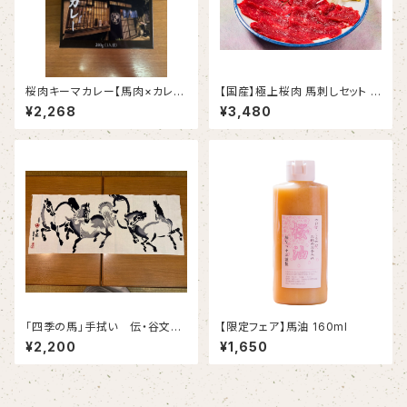
桜肉キーマカレー【馬肉×カレ
【国産】極上桜肉 馬刺しセット (1
ー】3個セット
人前)
¥2,268
¥3,480
「四季の馬」手拭い 伝・谷文
【限定フェア】馬油 160ml
晁 桜なべ中江所蔵
¥2,200
¥1,650