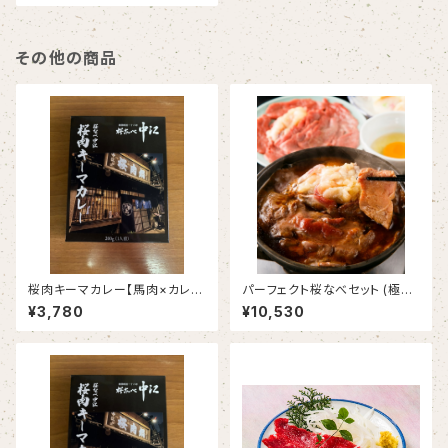
その他の商品
桜肉キーマカレー【馬肉×カレ
パーフェクト桜なべセット (極上
ー】5個セット
ロース馬肉60ｇ＋脂身20g+割
¥3,780
¥10,530
り下+中江鍋＋野菜付き)